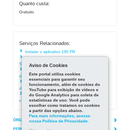
Quanto custa:
Gratuito
Serviços Relacionados:
Instalar o aplicativo 190 PR
Acionar serviços de emergência - Samu e
Siate
Aviso de Cookies
Registrar Boletim de Ocorrência de pessoa
Este portal utiliza cookies
desaparecida
essenciais para garantir seu
Registrar Boletim de Ocorrência de violência
funcionamento, além de cookies do
doméstica e familiar contra mulher
YouTube para exibição de vídeos e
Acionar Botão do Pânico virtual - vítimas de
do Google Analytics para coleta de
violência doméstica
estatísticas de uso. Você pode
escolher como tratamos os cookies
a partir das opções abaixo.
Para mais informações, acesse
ÓRGÃO RESPONSÁVEL
nossa Política de Privacidade.
PERGUNTAS FREQUENTES