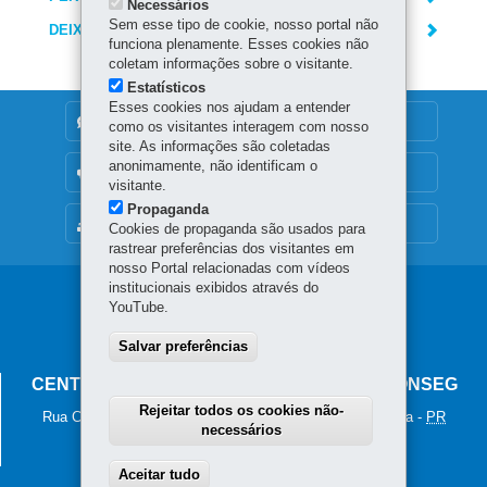
Necessários
Sem esse tipo de cookie, nosso portal não
DEIXE SUA OPINIÃO
funciona plenamente. Esses cookies não
coletam informações sobre o visitante.
Estatísticos
Esses cookies nos ajudam a entender
DENUNCIE CORRUPÇÃO
como os visitantes interagem com nosso
site. As informações são coletadas
anonimamente, não identificam o
OUVIDORIA
visitante.
Propaganda
MAPA DO SITE
Cookies de propaganda são usados para
rastrear preferências dos visitantes em
nosso Portal relacionadas com vídeos
institucionais exibidos através do
Navegação
YouTube.
principal
Salvar preferências
CENTRO ESTADUAL DOS CONSEGS - CECONSEG
Rejeitar todos os cookies não-
Rua Coronel Dulcídio, nº 800 - Batel
-
80.420-170
-
Curitiba
-
PR
necessários
MAPA
Fones: 41 3313-1937 (WhatsApp)
Aceitar tudo
Withdraw consent