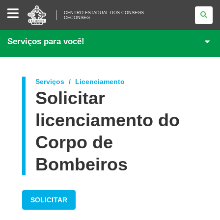
CENTRO
CENTRO ESTADUAL DOS CONSEGS -
ESTADUAL
CECONSEG
DOS
CONSEGS
-
Serviços para você!
CECONSEG
Serviços
Licenciamento
Solicitar
licenciamento do
Corpo de
Bombeiros
SOLICITAR