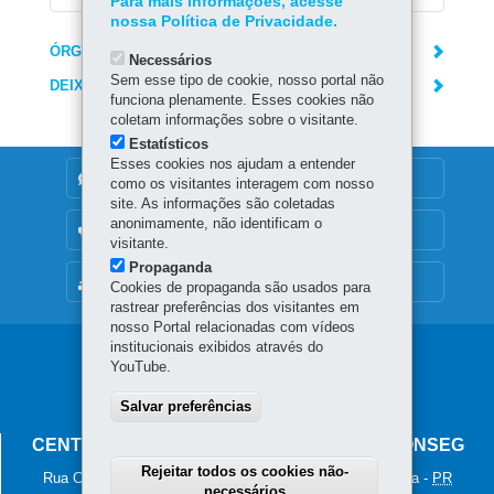
Para mais informações, acesse
nossa Política de Privacidade.
ÓRGÃO RESPONSÁVEL
Necessários
Sem esse tipo de cookie, nosso portal não
DEIXE SUA OPINIÃO
funciona plenamente. Esses cookies não
coletam informações sobre o visitante.
Estatísticos
Esses cookies nos ajudam a entender
DENUNCIE CORRUPÇÃO
como os visitantes interagem com nosso
site. As informações são coletadas
anonimamente, não identificam o
OUVIDORIA
visitante.
Propaganda
MAPA DO SITE
Cookies de propaganda são usados para
rastrear preferências dos visitantes em
nosso Portal relacionadas com vídeos
institucionais exibidos através do
Navegação
YouTube.
principal
Salvar preferências
CENTRO ESTADUAL DOS CONSEGS - CECONSEG
Rejeitar todos os cookies não-
Rua Coronel Dulcídio, nº 800 - Batel
-
80.420-170
-
Curitiba
-
PR
necessários