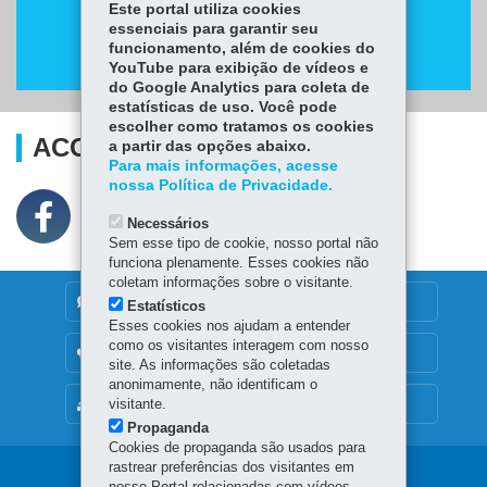
Este portal utiliza cookies
essenciais para garantir seu
funcionamento, além de cookies do
YouTube para exibição de vídeos e
do Google Analytics para coleta de
estatísticas de uso. Você pode
escolher como tratamos os cookies
ACOMPANHE
a partir das opções abaixo.
Para mais informações, acesse
nossa Política de Privacidade.
Necessários
Sem esse tipo de cookie, nosso portal não
funciona plenamente. Esses cookies não
coletam informações sobre o visitante.
DENUNCIE CORRUPÇÃO
Estatísticos
Esses cookies nos ajudam a entender
como os visitantes interagem com nosso
OUVIDORIA
site. As informações são coletadas
anonimamente, não identificam o
visitante.
MAPA DO SITE
Propaganda
Cookies de propaganda são usados para
rastrear preferências dos visitantes em
Navegação
nosso Portal relacionadas com vídeos