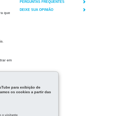
PERGUNTAS FREQUENTES
DEIXE SUA OPINIÃO
ra que
ia.
trar em
elo
ouTube para exibição de
tamos os cookies a partir das
o visitante.