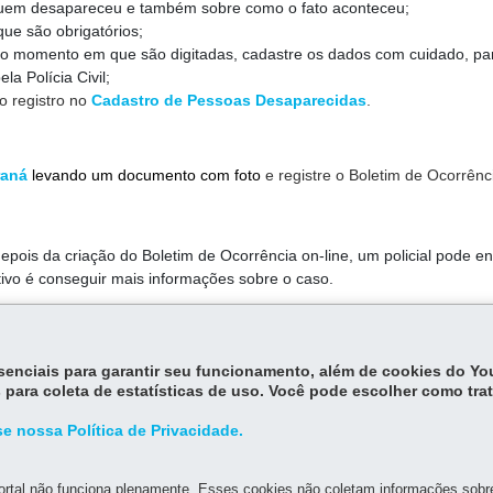
quem desapareceu e também sobre como o fato aconteceu;
ue são obrigatórios;
o momento em que são digitadas, cadastre os dados com cuidado, pa
la Polícia Civil;
o registro no
Cadastro de Pessoas Desaparecidas
.
raná
levando um documento com foto
e registre o Boletim de Ocorrênc
ois da criação do Boletim de Ocorrência on-line, um policial pode en
etivo é conseguir mais informações sobre o caso.
tá funcionando normalmente. Todas as mensagens são encaminhadas p
 on-line for aceito.
essenciais para garantir seu funcionamento, além de cookies do Y
 para coleta de estatísticas de uso. Você pode escolher como tra
m casos de desaparecimento de crianças e adolescentes.
e nossa Política de Privacidade.
rtal não funciona plenamente. Esses cookies não coletam informações sobre 