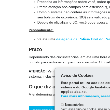
Preencha as informações sobre você, sobre 
Preste atenção aos campos com asterisco(*), q
Como o sistema não confere as informações n
seu boletim de ocorrência (BO) seja validado pe
Depois de oficializar o BO, você pode acessar 
Pessoalmente:
Vá até uma
delegacia da Polícia Civil do Pa
Prazo
Dependendo das circunstâncias, em até uma hora dep
contato para entrevistar quem fez o registro. O obj
ATENÇÃO!
Verifique seu e-mail para saber se es
Aviso de Cookies
sistema, inclusive um link de impressão quando o BO
Este portal utiliza cookies 
O que diz a lei
vídeos e do Google Analytics
opções abaixo.
A lei determina a investigação policial imediata e
Para mais informações, acess
Necessários
Sem esse tipo de cookie, nosso po