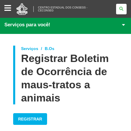
CENTRO
CENTRO ESTADUAL DOS CONSEGS -
ESTADUAL
CECONSEG
DOS
CONSEGS
-
Serviços para você!
CECONSEG
Serviços
B.Os
Registrar Boletim
de Ocorrência de
maus-tratos a
animais
REGISTRAR