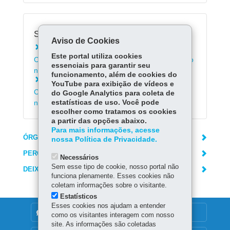
Serviços Relacionados:
Aviso de Cookies
Solicitar a Carteira de Identidade Nacional -
Este portal utiliza cookies
CIN (Para quem não possui CIN ou RG expedido
essenciais para garantir seu
no Paraná)
funcionamento, além de cookies do
Solicitar a Carteira de Identidade Nacional -
YouTube para exibição de vídeos e
CIN (Para quem possui a CIN ou o RG expedido
do Google Analytics para coleta de
no Paraná)
estatísticas de uso. Você pode
escolher como tratamos os cookies
a partir das opções abaixo.
Para mais informações, acesse
ÓRGÃO RESPONSÁVEL
nossa Política de Privacidade.
PERGUNTAS FREQUENTES
Necessários
Sem esse tipo de cookie, nosso portal não
DEIXE SUA OPINIÃO
funciona plenamente. Esses cookies não
coletam informações sobre o visitante.
Estatísticos
Esses cookies nos ajudam a entender
DENUNCIE CORRUPÇÃO
como os visitantes interagem com nosso
site. As informações são coletadas