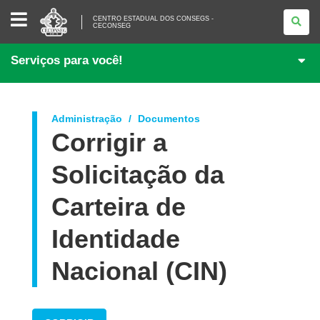
CENTRO
CENTRO ESTADUAL DOS CONSEGS -
ESTADUAL
CECONSEG
DOS
CONSEGS
-
Serviços para você!
CECONSEG
Administração
Documentos
Corrigir a
Solicitação da
Carteira de
Identidade
Nacional (CIN)