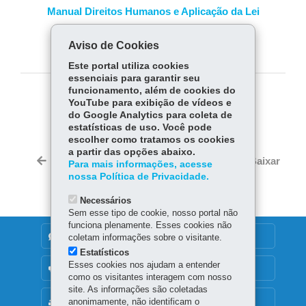
Manual Direitos Humanos e Aplicação da Lei
Aviso de Cookies
Segurança Rural 2021
Este portal utiliza cookies
essenciais para garantir seu
funcionamento, além de cookies do
COMPARTILHE:
YouTube para exibição de vídeos e
do Google Analytics para coleta de
Fa
W
estatísticas de uso. Você pode
escolher como tratamos os cookies
ce
ha
Tw
a partir das opções abaixo.
bo
ts
Voltar
Início
Imprimir
Baixar
Para mais informações, acesse
itt
ok
Ap
nossa Política de Privacidade.
er
p
Necessários
Sem esse tipo de cookie, nosso portal não
funciona plenamente. Esses cookies não
DENUNCIE CORRUPÇÃO
coletam informações sobre o visitante.
Estatísticos
Esses cookies nos ajudam a entender
OUVIDORIA
como os visitantes interagem com nosso
site. As informações são coletadas
MAPA DO SITE
anonimamente, não identificam o