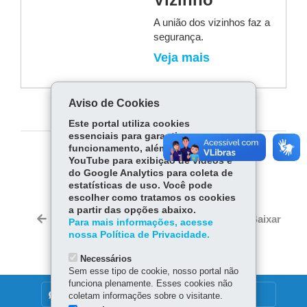
A união dos vizinhos faz a
segurança.
Veja mais
Aviso de Cookies
Este portal utiliza cookies
essenciais para garantir seu
funcionamento, além de cookies do
COMPARTILHE:
YouTube para exibição de vídeos e
do Google Analytics para coleta de
Fa
W
estatísticas de uso. Você pode
escolher como tratamos os cookies
ce
ha
Tw
a partir das opções abaixo.
bo
ts
Voltar
Início
Imprimir
Baixar
Para mais informações, acesse
itt
ok
Ap
nossa Política de Privacidade.
er
p
Necessários
Sem esse tipo de cookie, nosso portal não
funciona plenamente. Esses cookies não
DENUNCIE CORRUPÇÃO
coletam informações sobre o visitante.