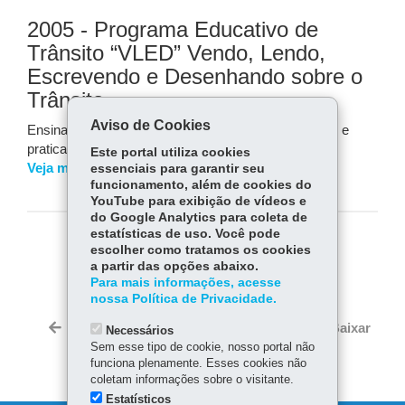
2005 - Programa Educativo de
Trânsito “VLED” Vendo, Lendo,
Escrevendo e Desenhando sobre o
Trânsito
Aviso de Cookies
Ensinar as crianças sobre a importância de respeitar e
praticar as leis de trânsito.
Este portal utiliza cookies
Veja mais
essenciais para garantir seu
funcionamento, além de cookies do
YouTube para exibição de vídeos e
do Google Analytics para coleta de
estatísticas de uso. Você pode
COMPARTILHE:
escolher como tratamos os cookies
a partir das opções abaixo.
Fa
W
Para mais informações, acesse
nossa Política de Privacidade.
ce
ha
Tw
bo
ts
Voltar
Início
Imprimir
Baixar
Necessários
itt
ok
Ap
Sem esse tipo de cookie, nosso portal não
er
funciona plenamente. Esses cookies não
p
coletam informações sobre o visitante.
Estatísticos