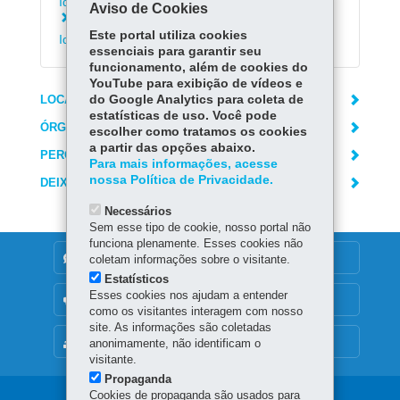
Identidade Nacional (CIN)
Aviso de Cookies
Corrigir a Solicitação da Carteira de
Este portal utiliza cookies
Identidade Nacional (CIN)
essenciais para garantir seu
funcionamento, além de cookies do
YouTube para exibição de vídeos e
LOCAIS DE ATENDIMENTO
do Google Analytics para coleta de
estatísticas de uso. Você pode
ÓRGÃO RESPONSÁVEL
escolher como tratamos os cookies
a partir das opções abaixo.
PERGUNTAS FREQUENTES
Para mais informações, acesse
nossa Política de Privacidade.
DEIXE SUA OPINIÃO
Necessários
Sem esse tipo de cookie, nosso portal não
funciona plenamente. Esses cookies não
DENUNCIE CORRUPÇÃO
coletam informações sobre o visitante.
Estatísticos
Esses cookies nos ajudam a entender
OUVIDORIA
como os visitantes interagem com nosso
site. As informações são coletadas
MAPA DO SITE
anonimamente, não identificam o
visitante.
Propaganda
Cookies de propaganda são usados para