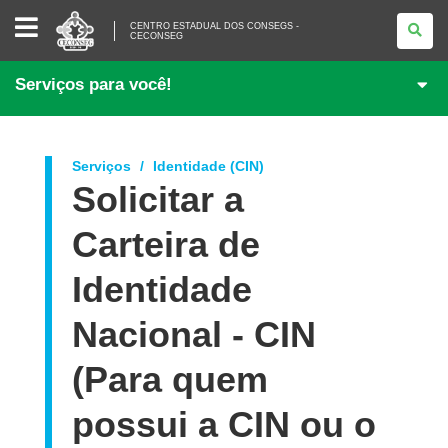
CENTRO
CENTRO ESTADUAL DOS CONSEGS -
ESTADUAL
CECONSEG
DOS
CONSEGS
-
Serviços para você!
CECONSEG
Serviços
Identidade (CIN)
Solicitar a
Carteira de
Identidade
Nacional - CIN
(Para quem
possui a CIN ou o